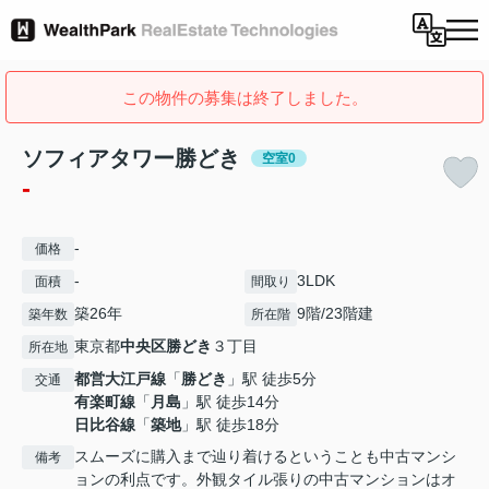
この物件の募集は終了しました。
ソフィアタワー勝どき
空室0
-
-
価格
-
3LDK
面積
間取り
築26年
9階/23階建
築年数
所在階
東京都
中央区
勝どき
３丁目
所在地
都営大江戸線
「
勝どき
」駅 徒歩5分
交通
有楽町線
「
月島
」駅 徒歩14分
日比谷線
「
築地
」駅 徒歩18分
スムーズに購入まで辿り着けるということも中古マンシ
備考
ョンの利点です。外観タイル張りの中古マンションはオ