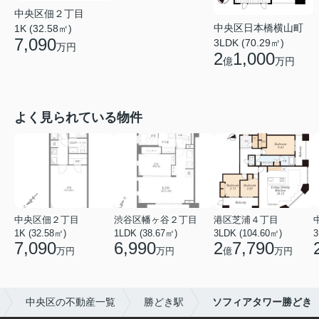
中央区佃２丁目
中央区日本橋横山町
1K (32.58㎡)
7,090
3LDK (70.29㎡)
万円
2
1,000
億
万円
よく見られている物件
中央区佃２丁目
渋谷区幡ヶ谷２丁目
港区芝浦４丁目
1K (32.58㎡)
1LDK (38.67㎡)
3LDK (104.60㎡)
3
7,090
6,990
2
7,790
万円
万円
億
万円
中央区の不動産一覧
勝どき駅
ソフィアタワー勝どき