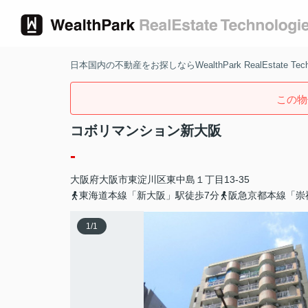
日本国内の不動産をお探しならWealthPark RealEstate Techn
この物
コボリマンション新大阪
-
大阪府
大阪市東淀川区
東中島
１丁目13-35
東海道本線「新大阪」駅徒歩7分
阪急京都本線「崇
1
/
1