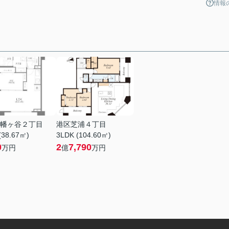
情報
幡ヶ谷２丁目
港区芝浦４丁目
(38.67㎡)
3LDK (104.60㎡)
0
2
7,790
万円
億
万円