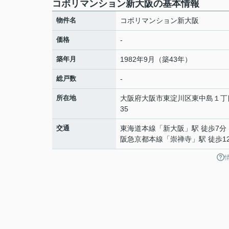
コボリマンション新大阪の基本情報
物件名
コボリマンション新大阪
価格
-
築年月
1982年9月（築43年）
総戸数
-
所在地
大阪府
大阪市東淀川区
東中島
１丁
35
交通
東海道本線
「
新大阪
」駅 徒歩7分
阪急京都本線
「
崇禅寺
」駅 徒歩1