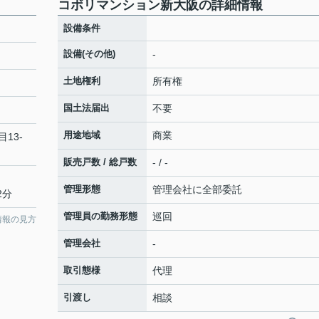
コボリマンション新大阪の詳細情報
設備条件
設備(その他)
-
土地権利
所有権
国土法届出
不要
用途地域
商業
目13-
販売戸数 / 総戸数
- / -
管理形態
管理会社に全部委託
2分
管理員の勤務形態
巡回
情報の見方
管理会社
-
取引態様
代理
引渡し
相談