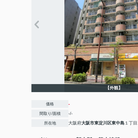
【外観】
-
価格
-/-
間取り/面積
大阪府
大阪市東淀川区
東中島
１丁目1
所在地