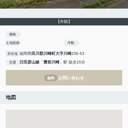
【外観】
-
価格
-
-
土地面積
坪数
福岡県
田川郡川崎町
大字川崎
236-53
所在地
日田彦山線
「
豊前川崎
」駅 徒歩15分
交通
お問い合わせ
無料
地図