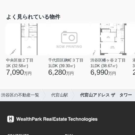
よく見られている物件
中央区佃２丁目
千代田区麹町３丁目
渋谷区幡ヶ谷２丁目
1K (32.58㎡)
1LDK (39.30㎡)
1LDK (38.67㎡)
3
7,090
6,280
6,990
万円
万円
万円
渋谷区の不動産一覧
代官山駅
代官山アドレス ザ タワー