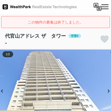
この物件の募集は終了しました。
代官山アドレス ザ タワー
空室0
-
1
/
2