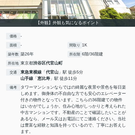
【外観】外観も気になるポイント
-
価格
-
1K
面積
間取り
築26年
6階/36階建
築年数
所在階
東京都
渋谷区
代官山町
所在地
東急東横線
「
代官山
」駅 徒歩5分
交通
山手線
「
恵比寿
」駅 徒歩11分
タワーマンションならではの綺麗な夜景や景色を毎日楽
備考
しめます。御身体の不自由な方でも安心のエレベーター
付きの物件となっています。こちらの36階建ての物件
はいかがでしょうか。住み心地がしっかりと考えられた
中古マンションです。不動産のことで確認したいことが
あるなら、メール又はお電話にてご連絡ください。当社
は豊富な経験と知識を持っているので、丁寧にお答えし
ます。