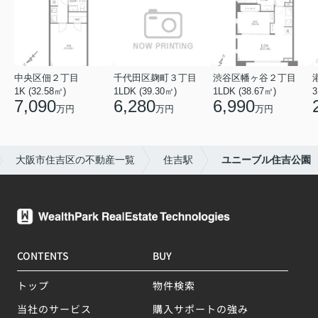
中央区佃２丁目
千代田区麹町３丁目
渋谷区幡ヶ谷２丁目
1K (32.58㎡)
1LDK (39.30㎡)
1LDK (38.67㎡)
3
7,090
6,280
6,990
万円
万円
万円
大阪市住吉区の不動産一覧
住吉駅
ユニーブル住吉公園
CONTENTS
BUY
トップ
物件検索
当社のサービス
購入サポートの強み