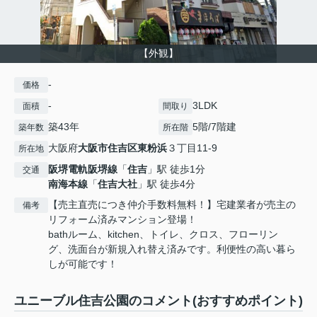
【外観】
-
価格
-
3LDK
面積
間取り
築43年
5階/7階建
築年数
所在階
大阪府
大阪市住吉区
東粉浜
３丁目11-9
所在地
阪堺電軌阪堺線
「
住吉
」駅 徒歩1分
交通
南海本線
「
住吉大社
」駅 徒歩4分
【売主直売につき仲介手数料無料！】宅建業者が売主の
備考
リフォーム済みマンション登場！
bathルーム、kitchen、トイレ、クロス、フローリン
グ、洗面台が新規入れ替え済みです。利便性の高い暮ら
しが可能です！
ユニーブル住吉公園のコメント(おすすめポイント)