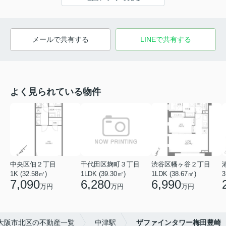
メールで共有する
LINEで共有する
よく見られている物件
中央区佃２丁目
千代田区麹町３丁目
渋谷区幡ヶ谷２丁目
1K (32.58㎡)
1LDK (39.30㎡)
1LDK (38.67㎡)
3
7,090
6,280
6,990
万円
万円
万円
大阪市北区の不動産一覧
中津駅
ザファインタワー梅田豊崎