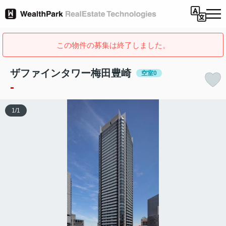
この物件の募集は終了しました。
ザファインタワー梅田豊崎
空室0
-
1
/
1