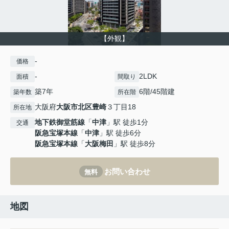
【外観】
-
価格
-
2LDK
面積
間取り
築7年
6階/45階建
築年数
所在階
大阪府
大阪市北区
豊崎
３丁目18
所在地
地下鉄御堂筋線
「
中津
」駅 徒歩1分
交通
阪急宝塚本線
「
中津
」駅 徒歩6分
阪急宝塚本線
「
大阪梅田
」駅 徒歩8分
お問い合わせ
無料
地図