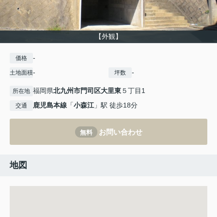
【外観】
-
価格
-
-
土地面積
坪数
福岡県
北九州市門司区
大里東
５丁目1
所在地
鹿児島本線
「
小森江
」駅 徒歩18分
交通
お問い合わせ
無料
地図