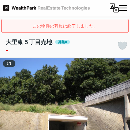
この物件の募集は終了しました。
大里東５丁目売地
募集0
-
1
/
1