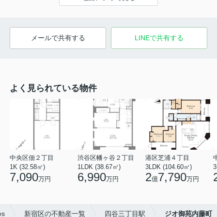
メールで共有する
LINEで共有する
よく見られている物件
中央区佃２丁目
渋谷区幡ヶ谷２丁目
港区芝浦４丁目
1K (32.58㎡)
1LDK (38.67㎡)
3LDK (104.60㎡)
3
7,090
6,990
2
7,790
万円
万円
億
万円
es
新宿区の不動産一覧
四谷三丁目駅
ジオ御苑内藤町