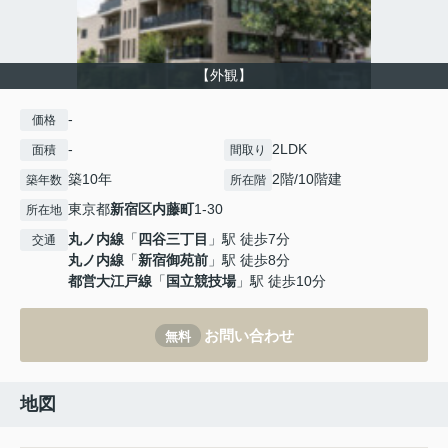
【外観】
-
価格
-
2LDK
面積
間取り
築10年
2階/10階建
築年数
所在階
東京都
新宿区
内藤町
1-30
所在地
丸ノ内線
「
四谷三丁目
」駅 徒歩7分
交通
丸ノ内線
「
新宿御苑前
」駅 徒歩8分
都営大江戸線
「
国立競技場
」駅 徒歩10分
お問い合わせ
無料
地図