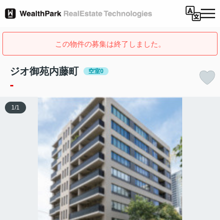
この物件の募集は終了しました。
ジオ御苑内藤町
空室0
-
1
/
1