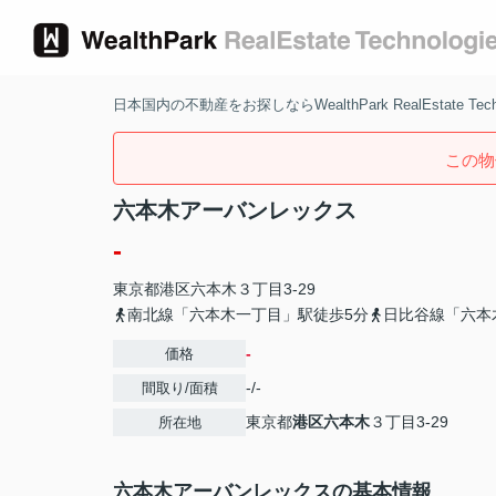
日本国内の不動産をお探しならWealthPark RealEstate Techn
この物
六本木アーバンレックス
-
東京都
港区
六本木
３丁目3-29
南北線「六本木一丁目」駅徒歩5分
日比谷線「六本
-
価格
-/-
間取り/面積
東京都
港区
六本木
３丁目3-29
所在地
六本木アーバンレックスの基本情報