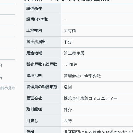
設備条件
設備(その他)
-
土地権利
所有権
国土法届出
不要
用途地域
第二種住居
販売戸数 / 総戸数
- / 28戸
分
管理形態
管理会社に全部委託
分
管理員の勤務形態
巡回
情報の見方
管理会社
株式会社東急コミュニティー
取引態様
仲介
引渡し
即時
備考
港区周辺にある物件をお求めの方は