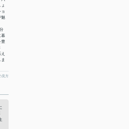
しょ
ショ
が魅
。
分
に暮
を豊
さ
応え
しま
の見方
に
不
生