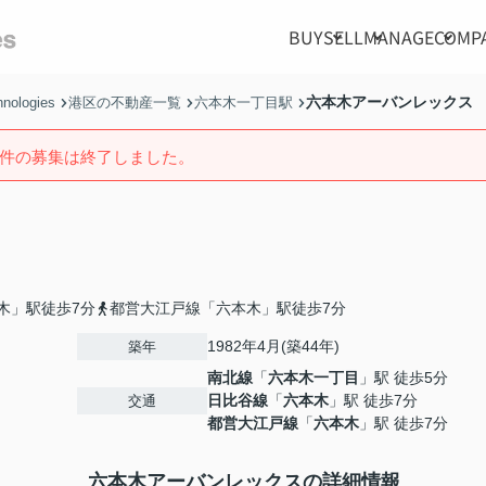
BUY
SELL
MANAGE
COMP
六本木アーバンレックス
ologies
港区の不動産一覧
六本木一丁目駅
件の募集は終了しました。
木」駅徒歩7分
都営大江戸線「六本木」駅徒歩7分
1982年4月(築44年)
築年
南北線
「
六本木一丁目
」駅 徒歩5分
日比谷線
「
六本木
」駅 徒歩7分
交通
都営大江戸線
「
六本木
」駅 徒歩7分
六本木アーバンレックスの詳細情報