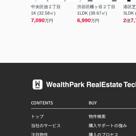
中央区佃２丁目
渋谷区幡ヶ谷２丁目
港区芝
1K (32.58㎡)
1LDK (38.67㎡)
3LDK 
7,090
6,990
2
7,
万円
万円
億
CONTENTS
BUY
トップ
物件検索
当社のサービス
購入サポートの強み
注目物件
購入のプロセス