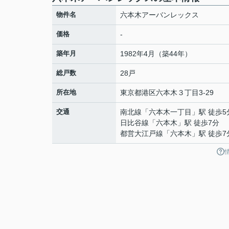
物件名
六本木アーバンレックス
価格
-
築年月
1982年4月（築44年）
総戸数
28戸
所在地
東京都
港区
六本木
３丁目3-29
交通
南北線
「
六本木一丁目
」駅 徒歩5
日比谷線
「
六本木
」駅 徒歩7分
都営大江戸線
「
六本木
」駅 徒歩7