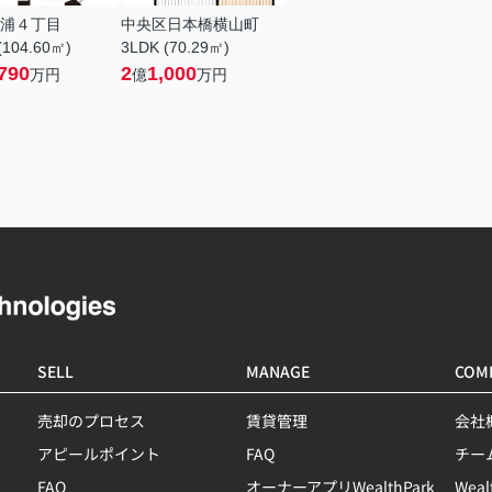
浦４丁目
中央区日本橋横山町
(104.60㎡)
3LDK (70.29㎡)
790
2
1,000
万円
億
万円
SELL
MANAGE
COM
売却のプロセス
賃貸管理
会社
アピールポイント
FAQ
チー
FAQ
オーナーアプリWealthPark
Wea